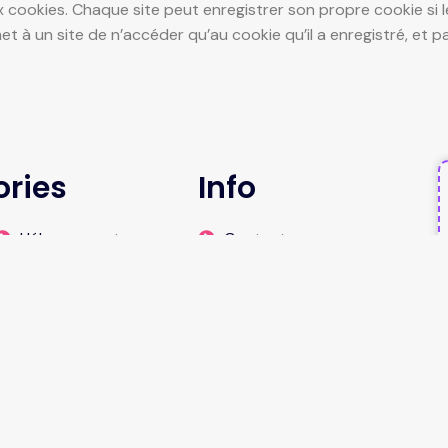
x cookies. Chaque site peut enregistrer son propre cookie si 
et à un site de n’accéder qu’au cookie qu’il a enregistré, et p
ories
Info
Hébergement
Contactez-nous
Transport
Mentions légales
Voyage
© Copyright 2026 - Tout droits reservés